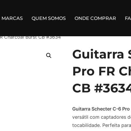
MARCAS
QUEM SOMOS
ONDE COMPRAR
F
FR Charcoal Burst CB #3634
Guitarra
Pro FR C
CB #363
Guitarra Schecter C-6 Pro
versátil com captadores de
tocabilidade. Perfeita p