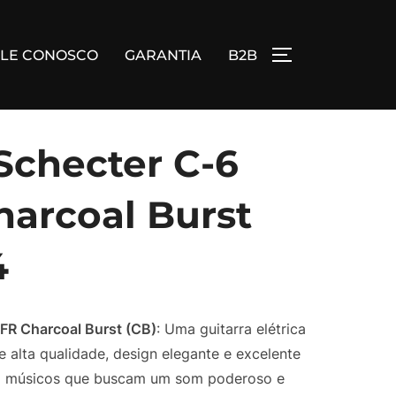
ALE CONOSCO
GARANTIA
B2B
ALTERNAR BA
 Schecter C-6
harcoal Burst
4
 FR Charcoal Burst (CB)
: Uma guitarra elétrica
 alta qualidade, design elegante e excelente
ara músicos que buscam um som poderoso e