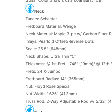
Guitar Color Shown:
Charcoal Burst (CB)
Neck
Tuners:
Schecter
Fretboard Material:
Wenge
Neck Material:
Maple 3-pc w/ Carbon Fiber 
Inlays:
Pearloid Offset/Reverse Dots
Scale:
25.5″ (648mm)
Neck Shape:
Ultra Thin “C”
Thickness:
@ 1st Fret- .748″ (19mm)/ @ 12th 
Frets:
24 X-Jumbo
Fretboard Radius:
14″ (355mm)
Nut:
Floyd Rose Special
Nut Width:
1.625″ (41.3mm)
Truss Rod:
2-Way Adjustable Rod w/ 5/32″ (4