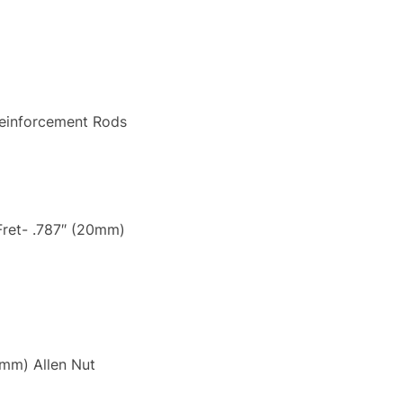
Reinforcement Rods
Fret- .787″ (20mm)
mm) Allen Nut