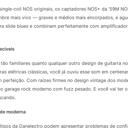
single-coil NOS originais, os captadores NOS+ da ’59M N
imbre mais vivo — graves e médios mais encorpados, e ag
ra slide blues e combinam perfeitamente com amplificador
ecíveis
o tão familiares quanto qualquer outro design de guitarra
ras elétricas clássicas, você já ouviu esse som em centena
perfeição. Com raízes firmes no design vintage dos model
ao garage rock moderno com fuzz pesado. E você vai ter o 
scando.
dade moderna
tigos da Danelectro podem apresentar problemas de confi