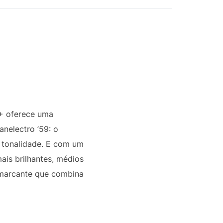
S+ oferece uma
anelectro ’59: o
e tonalidade. E com um
is brilhantes, médios
l marcante que combina