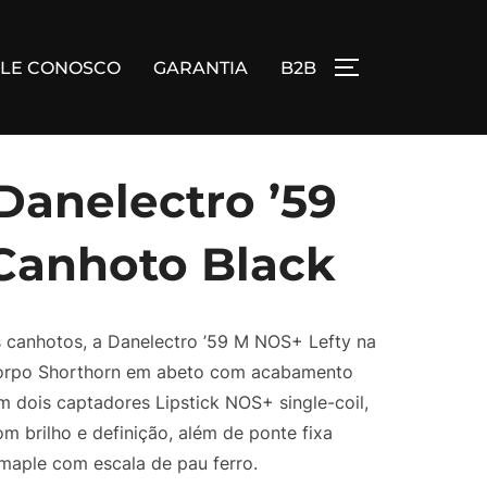
ALE CONOSCO
GARANTIA
B2B
ALTERNAR BA
Danelectro ’59
Canhoto Black
as canhotos, a Danelectro ’59 M NOS+ Lefty na
 corpo Shorthorn em abeto com acabamento
m dois captadores Lipstick NOS+ single-coil,
m brilho e definição, além de ponte fixa
maple com escala de pau ferro.