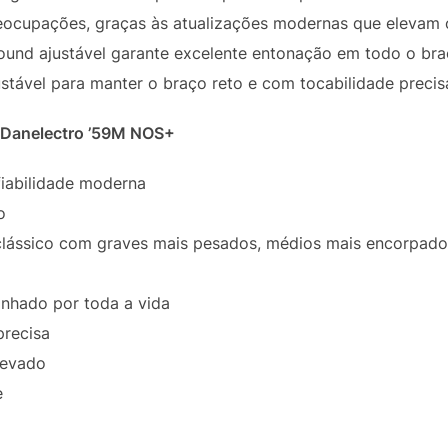
ocupações, graças às atualizações modernas que elevam 
ound ajustável garante excelente entonação em todo o braç
ustável para manter o braço reto e com tocabilidade precis
ca Danelectro ’59M NOS+
fiabilidade moderna
o
clássico com graves mais pesados, médios mais encorpado
inhado por toda a vida
precisa
levado
e