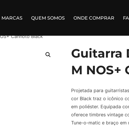
MARCAS
QUEM SOMOS
ONDE COMPRAR
F
 NOS+ Canhoto Black
Guitarra 
M NOS+ 
Projetada para guitarrist
cor Black traz o icônico
em poliéster. Equipada co
oferece timbres vintage co
Tune-o-matic e braço em 