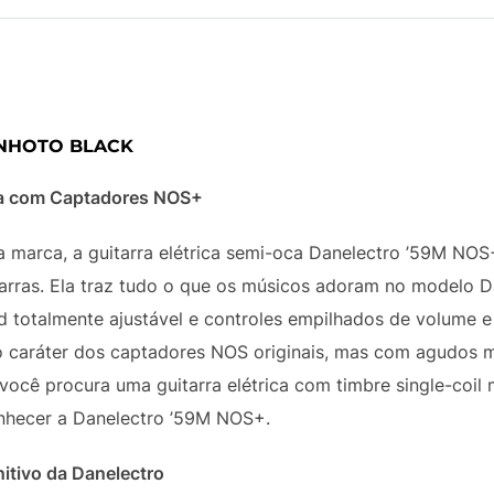
ANHOTO BLACK
ra com Captadores NOS+
da marca, a guitarra elétrica semi-oca Danelectro ’59M NO
itarras. Ela traz tudo o que os músicos adoram no modelo D
d totalmente ajustável e controles empilhados de volume 
 caráter dos captadores NOS originais, mas com agudos ma
você procura uma guitarra elétrica com timbre single-coi
onhecer a Danelectro ’59M NOS+.
itivo da Danelectro