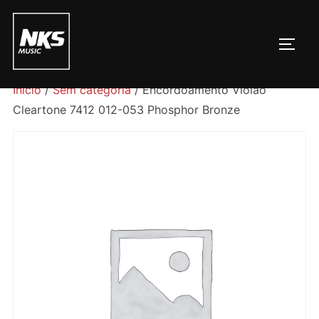
Pular
para
ALTE
o
conteúdo
Início
/
Sem categoria
/ Encordoamento Violão
Cleartone 7412 012-053 Phosphor Bronze