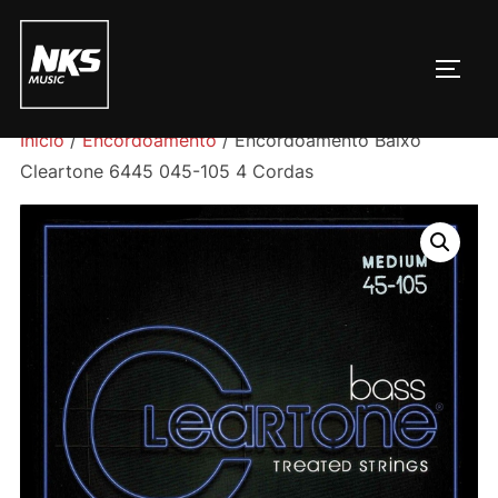
Pular
para
ALTE
o
conteúdo
Início
/
Encordoamento
/ Encordoamento Baixo
Cleartone 6445 045-105 4 Cordas