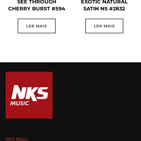
SEE THROUGH
EXOTIC NATURAL
CHERRY BURST #594
SATIN NS #2832
LER MAIS
LER MAIS
NKS Music