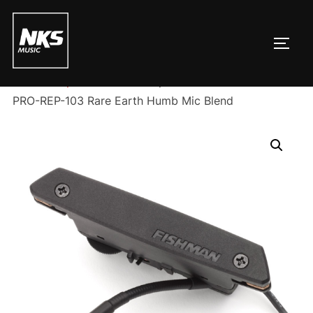
Pular
para
ALTE
o
conteúdo
Início
/
Captador e Pré
/ Captador Violão Fishman
PRO-REP-103 Rare Earth Humb Mic Blend