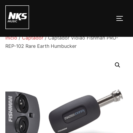
Pular
para
ALTE
o
conteúdo
Início
/
Captador
/ Captador Violão Fishman PRO-
REP-102 Rare Earth Humbucker