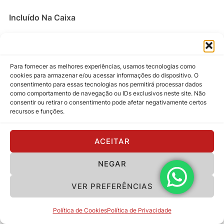
Incluído Na Caixa
Conteúdo Da Caixa:
Para fornecer as melhores experiências, usamos tecnologias como
Amplificador Spark
cookies para armazenar e/ou acessar informações do dispositivo. O
consentimento para essas tecnologias nos permitirá processar dados
Mini Alça De Transporte
como comportamento de navegação ou IDs exclusivos neste site. Não
consentir ou retirar o consentimento pode afetar negativamente certos
recursos e funções.
Cabo Usb
ACEITAR
Guia De Início Rápido
NEGAR
Instruções De Segurança
VER PREFERÊNCIAS
Energia:
Política de Cookies
Política de Privacidade
Entrada De Energia Principal