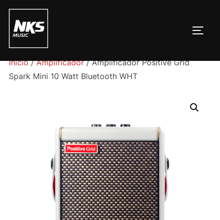
Pular
para
ALTE
o
conteúdo
Início
/
Amplificador
/ Amplificador Positive Grid
Spark Mini 10 Watt Bluetooth WHT