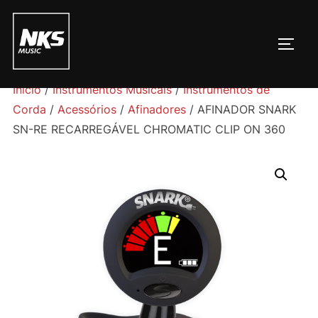
Pular
para
ALTE
o
conteúdo
Início
/
Instrumentos Musicais
/
Instrumentos de
Corda
/
Acessórios
/
Afinadores
/ AFINADOR SNARK
SN-RE RECARREGÁVEL CHROMATIC CLIP ON 360