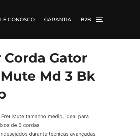
ALE CONOSCO
GARANTIA
B2B
ALTERNAR BA
 Corda Gator
 Mute Md 3 Bk
p
 Fret Mute tamanho médio, ideal para
ixos de 5 cordas.
indesejados durante técnicas avançadas