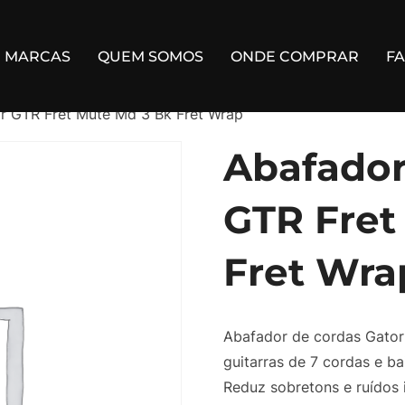
MARCAS
QUEM SOMOS
ONDE COMPRAR
F
r GTR Fret Mute Md 3 Bk Fret Wrap
Abafador
GTR Fret
Fret Wra
Abafador de cordas Gator
guitarras de 7 cordas e ba
Reduz sobretons e ruídos 