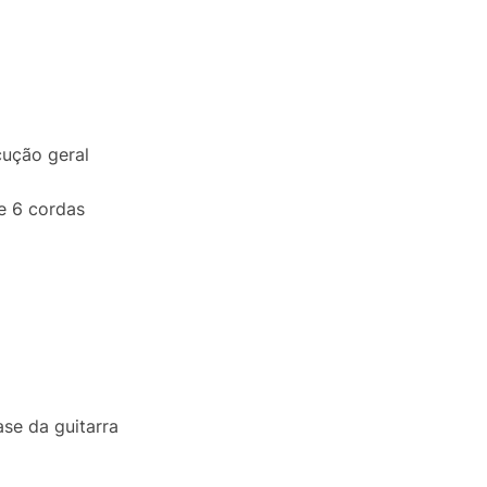
cução geral
de 6 cordas
se da guitarra