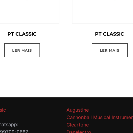
PT CLASSIC
PT CLASSIC
LER MAIS
LER MAIS
sic
Augustine
Cannonball Musical Instrumen
atsapp:
Cleartone
 99709-0687
Danelectro