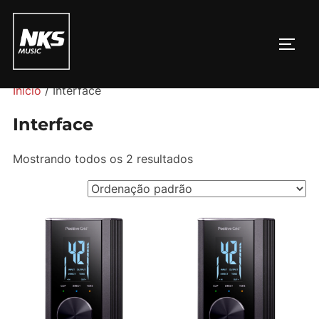
Pular
para
ALTE
o
conteúdo
Início
/ Interface
Interface
Mostrando todos os 2 resultados