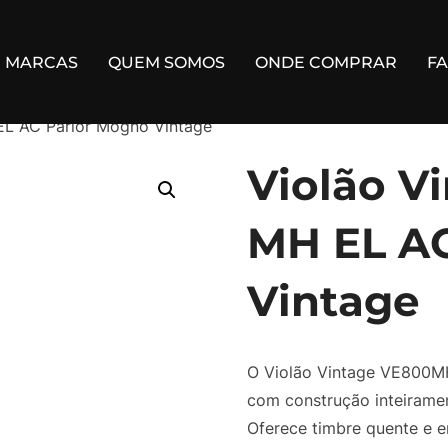
MARCAS
QUEM SOMOS
ONDE COMPRAR
F
EL AC Parlor Mogno Vintage
Violão V
MH EL AC
Vintage
O Violão Vintage VE800MH
com construção inteiram
Oferece timbre quente e en