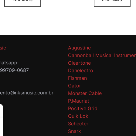
sic
Augustine
Cannonball Musical Instrumen
atsapp:
Cleartone
 99709-0687
Danelectro
Fishman
Gator
mento@nksmusic.com.br
Monster Cable
P.Mauriat
Positive Grid
Quik Lok
Schecter
Snark