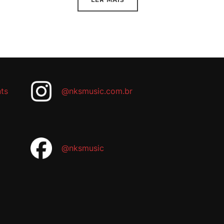
ts
@nksmusic.com.br
@nksmusic