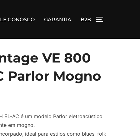
ALE CONOSCO
GARANTIA
B2B
ALTERNAR BA
intage VE 800
 Parlor Mogno
 EL-AC é um modelo Parlor eletroacústico
ente em mogno.
corpado, ideal para estilos como blues, folk